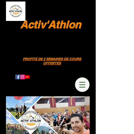
Activ'Athlon
Le Club MultiSportS Outdoor de
Bassens & Saint Jean D'Arvey
Contactez-nous
: 0 7 . 6 0 . 9 2 . 3 1 . 7 6
PROFITE DE 2 SEMAINES DE COURS
OFFERTES