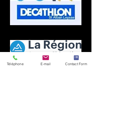
Nos Partenaires :
A fond la forme
Nos Partenaires :
Téléphone
E-mail
Contact Form
Merci pour votre soutien !