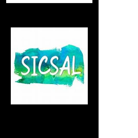
SICSAL
🎯 SICSAL est effectivement un partenaire clé
des stages multisports ActivKids, organisés par
l'association Activ'Athlon Ensemble, ils
proposent des vacances dynamiques et
sportives pour les enfants, avec une grande
variété d'activités comme le VTT, le biathlon, le
slackline, le hockey, le badminton, et bien plus