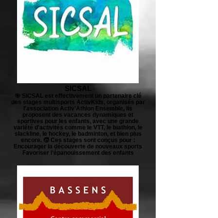
SICSAL
🎯 SICSAL est effectivement un partenaire clé
des stages multisports ActivKids, organisés par
l'association Activ'Athlon Ensemble, ils
proposent des vacances dynamiques et
sportives pour les enfants, avec une grande
variété d'activités comme le VTT, le biathlon, le
slackline, le hockey, le badminton, et bien plus
encore. 🧒 Ces stages sont conçus pour :
Encourager la découverte de nouveaux sports
Favoriser l’épanouissement des enfants