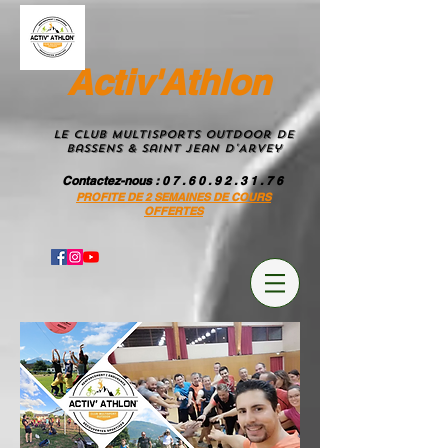
Activ'Athlon
Le Club MultiSportS Outdoor de
Bassens & Saint Jean D'Arvey
Contactez-nous
: 0 7 . 6 0 . 9 2 . 3 1 . 7 6
PROFITE DE 2 SEMAINES DE COURS
OFFERTES